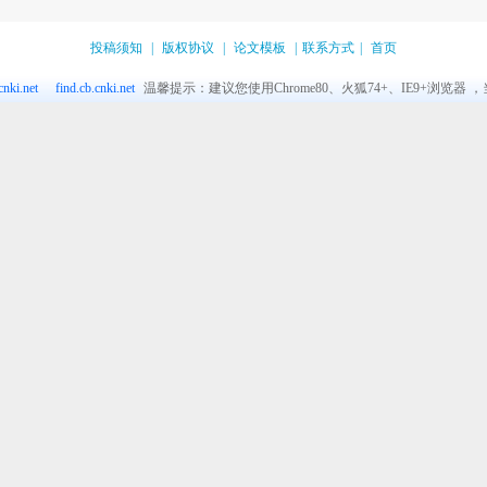
投稿须知
|
版权协议
|
论文模板
|
联系方式
|
首页
nki.net
find.cb.cnki.net
温馨提示：建议您使用Chrome80、火狐74+、IE9+浏