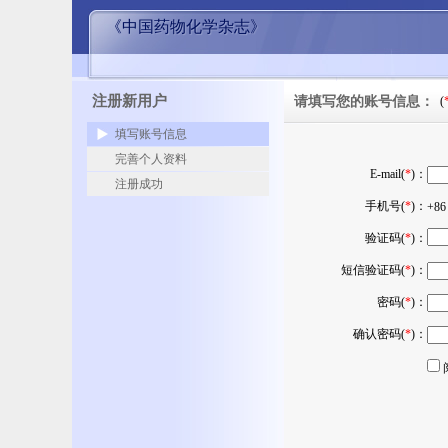
《中国药物化学杂志》
注册新用户
请填写您的账号信息：
(
填写账号信息
完善个人资料
E-mail(
*
)：
注册成功
手机号(
*
)：
+8
验证码(
*
)：
短信验证码(
*
)：
密码(
*
)：
确认密码(
*
)：