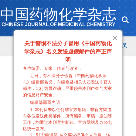
中国药物化学杂志
CHINESE JOURNAL OF MEDICINAL CHEMISTRY
关于警惕不法分子冒用《中国药物化
首页
期刊简介
投稿指南
编委会成员
学杂志》名义发送虚假邮件的严正声
明
各位编委、专家、作者与读者：
近日，有不法分子假冒《中国药物化学杂
志》编辑部名义，向编委及相关人员发送非官方
邮件，此行为属诈骗，严重侵害本刊声誉与大家
的信息财产安全。
编辑部郑重声明：
1. 本刊从未以任何非官方邮箱、非官方渠道
向各位发送此类邮件，所有编务、审稿、通知等
工作，均通过本刊官方邮箱、官方网站及办公电
话统一发布。
2. 凡以“编辑部”名义要求提供个人信息、转