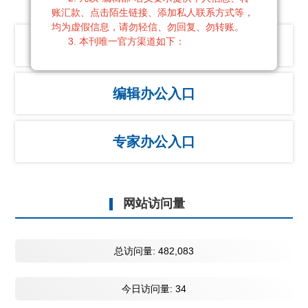
账汇款、点击陌生链接、添加私人联系方式等，
均为虚假信息，请勿轻信、勿回复、勿转账。
3. 本刊唯一官方渠道如下：
作者投稿入口
官方邮箱：zgyhzz@126.com
联系电话：024-43520797、43520798
官方投稿平台：
http：//zgyh.cbpt.cnki.net
编辑办公入口
联系地址：辽宁省沈阳市沈河区文化路103
号 《中国药物化学杂志》编辑部
如收到可疑信息，请务必通过上述官方渠道
专家办公入口
核实，避免上当受骗。
感谢各位编委与专家一直以来对本刊的支持
与信任！
《中国药物化学杂志》编辑部
网站访问量
2026年3月22日
总访问量:
482,083
今日访问量:
34