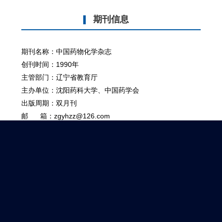
期刊信息
期刊名称：中国药物化学杂志
创刊时间：1990年
主管部门：辽宁省教育厅
主办单位：沈阳药科大学、中国药学会
出版周期：双月刊
邮 箱：zgyhzz@126.com
电 话：024-43520797，024-23980798
国内统一刊号 (CN): 21-1313/R
国际标准刊号 (ISSN): 1005-0108
本期目次
过刊浏览
网络首发
被引排行
下载排行
2026年03期